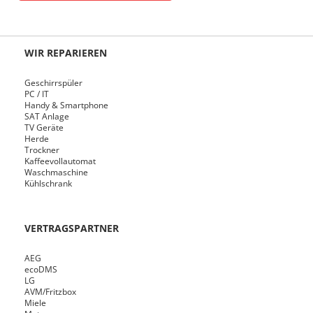
WIR REPARIEREN
Geschirrspüler
PC / IT
Handy & Smartphone
SAT Anlage
TV Geräte
Herde
Trockner
Kaffeevollautomat
Waschmaschine
Kühlschrank
VERTRAGSPARTNER
AEG
ecoDMS
LG
AVM/Fritzbox
Miele