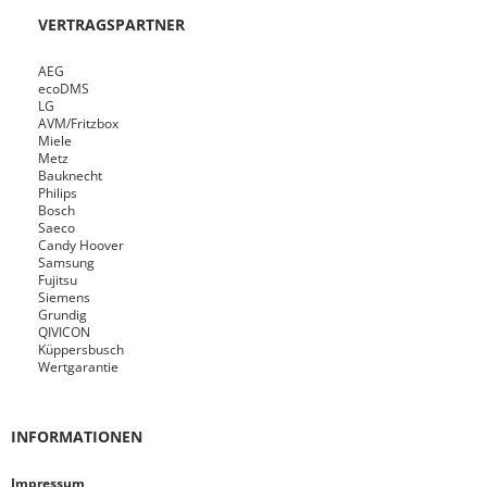
VERTRAGSPARTNER
AEG
ecoDMS
LG
AVM/Fritzbox
Miele
Metz
Bauknecht
Philips
Bosch
Saeco
Candy Hoover
Samsung
Fujitsu
Siemens
Grundig
QIVICON
Küppersbusch
Wertgarantie
INFORMATIONEN
Impressum