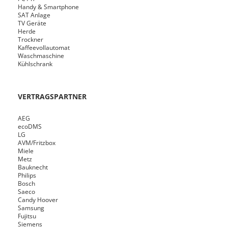
Handy & Smartphone
SAT Anlage
TV Geräte
Herde
Trockner
Kaffeevollautomat
Waschmaschine
Kühlschrank
VERTRAGSPARTNER
AEG
ecoDMS
LG
AVM/Fritzbox
Miele
Metz
Bauknecht
Philips
Bosch
Saeco
Candy Hoover
Samsung
Fujitsu
Siemens